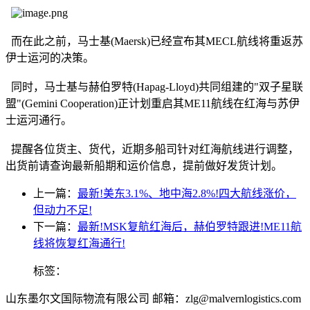
而在此之前，马士基(Maersk)已经宣布其MECL航线将重返苏
伊士运河的决策。
同时，马士基与赫伯罗特(Hapag-Lloyd)共同组建的"双子星联
盟"(Gemini Cooperation)正计划重启其ME11航线在红海与苏伊
士运河通行。
提醒各位货主、货代，近期多船司针对红海航线进行调整，
出货前请查询最新船期和运价信息，提前做好发货计划。
上一篇：
最新!美东3.1%、地中海2.8%!四大航线涨价，
但动力不足!
下一篇：
最新!MSK复航红海后，赫伯罗特跟进!ME11航
线将恢复红海通行!
标签：
山东墨尔文国际物流有限公司 邮箱：zlg@malvernlogistics.com