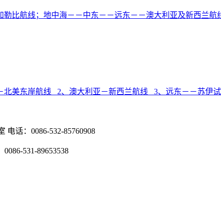
线；加勒比航线；地中海－－中东－－远东－－澳大利亚及新西兰
欧洲－北美东岸航线 2、澳大利亚－新西兰航线 3、远东－－苏
086-532-85760908
-531-89653538