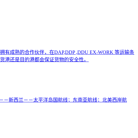
合作伙伴，在DAP,DDP ,DDU EX-WORK 等运输条
货港还是目的港都会保证货物的安全性。
亚－－新西兰－－太平洋岛国航线；东南亚航线；北美西岸航