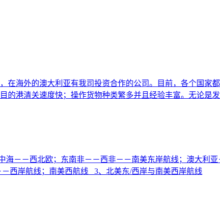
海外的澳大利亚有我司投资合作的公司。目前，各个国家都拥有成熟的
目的港清关速度快；操作货物种类繁多并且经验丰富。无论是发
－地中海－－西北欧；东南非－－西非－－南美东岸航线；澳大利
－西岸航线；南美西航线 3、北美东/西岸与南美西岸航线