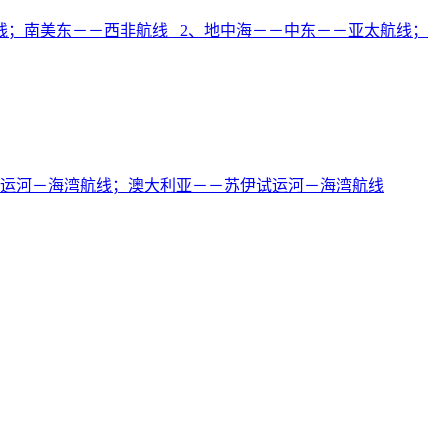
航线；南美东－－西非航线 2、地中海－－中东－－亚太航线；
伊试运河－海湾航线；澳大利亚－－苏伊试运河－海湾航线