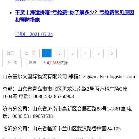
干货丨海运拼箱“亏舱费”你了解多少？亏舱费常见原因
和预防措施
日期：2021-05-24
1
首页
上一页
2
3
4
5
6
下一页
尾页
共
6
页
36
条数据
山东墨尔文国际物流有限公司 邮箱：zlg@malvernlogistics.com
总部：山东省青岛市市北区黑龙江南路2号丙万科广场C座
1604室 电话：0086-532-85760908
济南分公司：山东省济南市高新区会展西路88号1-1861室 电
话：0086-531-89653538
临沂分公司：山东省临沂市兰山区武汉路香樟园24-105