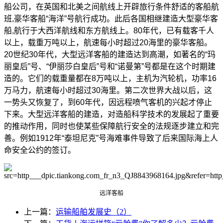
船公司，在英国和北美之间航线上开辟旅行条件舒适的客船航
班
,
豪华客船
“
海洋
”
号航行成功。此后各国相继建造大型豪华客
船
,
航行于大西洋航线和东方航线上。
80
年代，已有载客千人
以上，载重万吨以上，航速每小时超过
20
海里的豪华客船。
20
世纪
30
年代，大型远洋客船的建造达到高潮，如著名的
“
玛
丽皇后
”
号、
“
伊丽莎白皇后
”
号和
“
诺曼第
”
号都是在这个时期建
造的。它们的载重量都在
8
万吨以上，主机为汽轮机，功率
16
万马力，航速每小时超过
30
海里。第二次世界大战以后，这
一势头又恢复了，到
60
年代，因远程喷气客机的兴起才停止
下来。大型远洋客船的建造，对造船科学技术的发展起了重要
的推动作用，同时也使某些保障航行安全的法规逐步建立和完
善。例如
1912
年
“
泰坦尼克
”
号海难事件导致了后来国际海上人
命安全公约的签订。
远洋客船
上一篇：
运输船舶发展史（2）