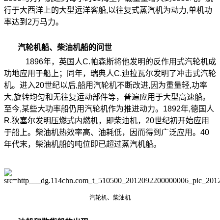
行于大西洋上的大型远洋客船
,
以往复式蒸汽机为动力
,
单机功
率达到
2
万马力。
汽轮机船、柴油机船的问世
1896
年，英国人
C.
帕森斯将他发明的反作用式汽轮机成
功地应用于船上；同年，瑞典人
C.
迪拉瓦尔发明了冲击式汽轮
机。进入
20
世纪以后
,
船用汽轮机不断改进
,
因为重量轻
,
功率
大
,
旋转均匀和无往复运动部件等，普遍应用于大型高速船。
至今
,
某些大功率船仍用汽轮机作为推进动力。
1892
年
,
德国人
R.
狄塞尔发明压燃式内燃机，即柴油机，
20
世纪初开始应用
于船上。柴油机热效率高、油耗低，因而得到广泛应用。
40
年代末，柴油机船的吨位即已超过蒸汽机船。
汽轮机、柴油机