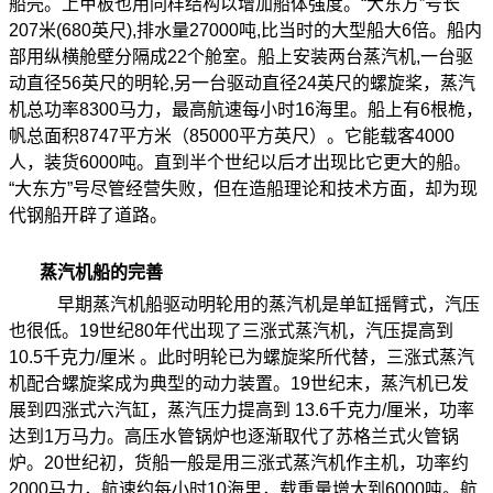
船壳。上甲板也用同样结构以增加船体强度。
“
大东方
”
号长
207
米
(680
英尺
),
排水量
27000
吨
,
比当时的大型船大
6
倍。船内
部用纵横舱壁分隔成
22
个舱室。船上安装两台蒸汽机
,
一台驱
动直径
56
英尺的明轮
,
另一台驱动直径
24
英尺的螺旋桨，蒸汽
机总功率
8300
马力，最高航速每小时
16
海里。船上有
6
根桅，
帆总面积
8747
平方米（
85000
平方英尺）。它能载客
4000
人，装货
6000
吨。直到半个世纪以后才出现比它更大的船。
“
大东方
”
号尽管经营失败，但在造船理论和技术方面，却为现
代钢船开辟了道路。
蒸汽机船的完善
早期蒸汽机船驱动明轮用的蒸汽机是单缸摇臂式，汽压
也很低。
19
世纪
80
年代出现了三涨式蒸汽机，汽压提高到
10.5
千克力
/
厘米
。此时明轮已为螺旋桨所代替，三涨式蒸汽
机配合螺旋桨成为典型的动力装置。
19
世纪末，蒸汽机已发
展到四涨式六汽缸，蒸汽压力提高到
13.6
千克力
/
厘米，功率
达到
1
万马力。高压水管锅炉也逐渐取代了苏格兰式火管锅
炉。
20
世纪初，货船一般是用三涨式蒸汽机作主机，功率约
2000
马力，航速约每小时
10
海里，载重量增大到
6000
吨。航