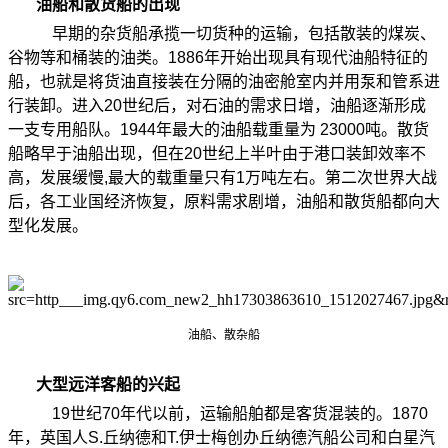
油船和散货船的出现
早期的杂货船承揽一切货种的运输，包括散装的煤炭、
谷物等和桶装的油类。
1886
年开始出现具有现代油船特征的
船，也就是将货油直接装在分隔的油密舱室内并用泵和管系进
行装卸。进入
20
世纪后，对石油的需求日增，油船逐渐形成
一支专用船队。
1944
年最大的油船载重量为
23000
吨。散货
船略早于油船出现，但在
20
世纪上半叶由于港口装卸效率不
高，发展缓慢
,
最大的载重量只有
1
万吨左右。第二次世界大战
后，各工业国经济恢复，原料需求剧增，油船和散货船都向大
型化发展。
油船、散杂船
大型远洋客船的兴起
19
世纪
70
年代以前，运输船舶都是客货混装的。
1870
年，英国人
S.
丘纳德和
T.
伊士梅创办丘纳德汽船公司和白星汽