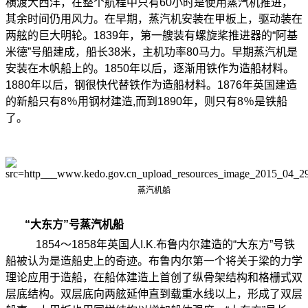
横渡大西洋，在整个航程中只有
60
小时是使用蒸汽机推进，
其余时间仍用风力。在早期，蒸汽机安装在甲板上，驱动装在
两舷的巨大明轮。
1839
年，第一艘装有螺旋桨推进器的
“
阿基
米德
”
号船建成，船长
38
米，主机功率
80
马力。早期蒸汽机是
安装在木帆船上的。
1850
年以后，逐渐用铁作为造船材料。
1880
年以后，钢很快代替铁作为造船材料。
1876
年英国建造
的新船只有
8
％用钢材建造
,
而到
1890
年，则只有
8
％是铁船
了。
蒸汽机船
“
大东方
”
号蒸汽机船
1854
～
1858
年英国人
I.K.
布鲁内尔建造的
“
大东方
”
号铁
船被认为是造船史上的奇迹。布鲁内尔第一个将关于梁的力学
理论应用于造船，在船体建造上首创了纵骨架结构和格栅式双
层底结构。双层底向两舷延伸直到载重水线以上，形成了双层